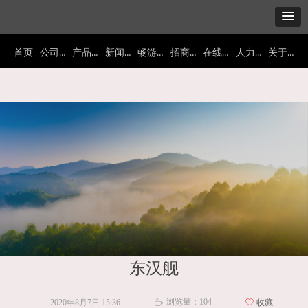
公司概况
产品展示
新闻中心
畅游东汉
招商加盟
在线视频
人力资源
关于我们
首页
首页
ꄲ
畅游东汉
ꄲ
旅游景点
ꄲ
东汉舰
东汉舰
浏览量：
104
2020年8月7日
15:36
ꄀ
收藏
ꄘ