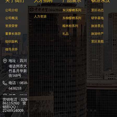
关于我们
人才招聘
产品展示
畅游东汉
公司介绍
东汉醪糟系列
景区动态
人力资源
公司概况
东柳醪糟系列
研学基地
资质荣誉
糯米粉系列
旅游景点
董事长致辞
礼品
旅游特产
组织架构
景区美图
领导关怀
地址：
四川
省达州市大
竹县月华新
街168号
电话：
0818-
6430218
传真：
0818-
营销电话：028-
6430663
86115260 营
销部QQ：
QQ：
2248914009
316781407