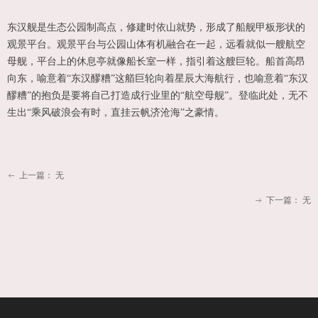
东汉舰是生态公园制高点，修建时依山就势，形成了船舰甲板形状的
观景平台。观景平台与公园山体有机融合在一起，远看就似一艘航空
母舰，平台上的休息亭就像船长室一样，指引着这艘巨轮。船首高昂
向东，喻意着“东汉醪糟”这艏巨轮向着星辰大海航行，也喻意着“东汉
醪糟”的抱负是要将自己打造成行业里的“航空母舰”。登临此处，无不
生出“乘风破浪会有时，直挂云帆济沧海”之豪情。
上一篇：
无
ꂃ
下一篇：
无
ꁹ